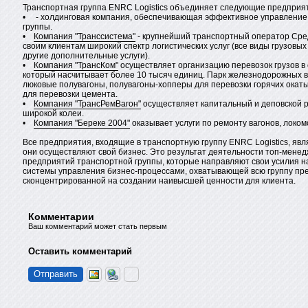
Транспортная группа ENRC Logistics объединяет следующие предприят
• - холдинговая компания, обеспечивающая эффективное управление
группы.
•
Компания "Транссистема"
- крупнейший транспортный оператор Сре
своим клиентам широкий спектр логистических услуг (все виды грузовых
другие дополнительные услуги).
•
Компания "ТрансКом"
осуществляет организацию перевозок грузов в
который насчитывает более 10 тысяч единиц. Парк железнодорожных в
люковые полувагоны, полувагоны-хопперы для перевозки горячих окат
для перевозки цемента.
•
Компания "ТрансРемВагон"
осуществляет капитальный и деповской р
широкой колеи.
•
Компания "Береке 2004"
оказывает услуги по ремонту вагонов, локо
Все предприятия, входящие в транспортную группу ENRC Logistics, явл
они осуществляют свой бизнес. Это результат деятельности топ-менед
предприятий транспортной группы, которые направляют свои усилия 
системы управления бизнес-процессами, охватывающей всю группу пр
сконцентрированной на создании наивысшей ценности для клиента.
Комментарии
Ваш комментарий может стать первым
Оставить комментарий