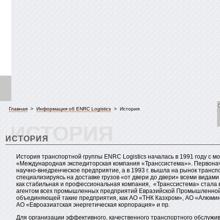
Главная
>
Информация об ENRC Logistics
> История
ИСТОРИЯ
ИСТОРИЯ
История транспортной группы ENRC Logistics началась в 1991 году с 
«Международная экспедиторская компания «Транссистема»». Первонач
научно-внедренческое предприятие, а в 1993 г. вышла на рынок транспо
специализируясь на доставке грузов «от двери до двери» всеми видам
как стабильная и профессиональная компания, «Транссистема» стала 
агентом всех промышленных предприятий Евразийской Промышленной
объединяющей такие предприятия, как АО «ТНК Казхром», АО «Алюми
АО «Евроазиатская энергетическая корпорация» и пр.
Для организации эффективного, качественного транспортного обслужи