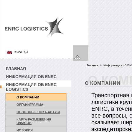
ENGLISH
Главная
>
Информация об ENR
ГЛАВНАЯ
О КОМ
ИНФОРМАЦИЯ ОБ ENRC
О КОМПАНИИ
ИНФОРМАЦИЯ ОБ ENRC
LOGISTICS
Транспортная 
О КОМПАНИИ
логистики кру
ОРГАНИГРАММА
ENRC, в течен
ОСНОВНЫЕ ПОКАЗАТЕЛИ
все вопросы, 
КАРТА РАЗМЕЩЕНИЯ
оказывает шир
ОФИСОВ
экспедиторски
ИСТОРИЯ