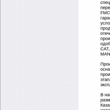
спец
пере
FMC 
гара
усло
прод
отеч
прои
одоб
САТ,
MAN,
Прои
осна
прои
этап
эксп
В на
разм
Каза