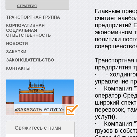
СТРАТЕГИЯ
Главным приор
ТРАНСПОРТНАЯ ГРУППА
считает наибо
предприятий E
КОРПОРАТИВНАЯ
СОЦИАЛЬНАЯ
экономичном 
ОТВЕТСТВЕННОСТЬ
политики пост
НОВОСТИ
совершенствов
ЗАКУПКИ
Транспортная 
ЗАКОНОДАТЕЛЬСТВО
предприятия т
КОНТАКТЫ
∙ - холдинго
управление пр
∙
Компания "
оператор Сре
широкий спект
перевозок, та
«ЗАКАЗАТЬ УСЛУГУ»
услуги).
∙
Компания "
Свяжитесь с нами
грузов в собс