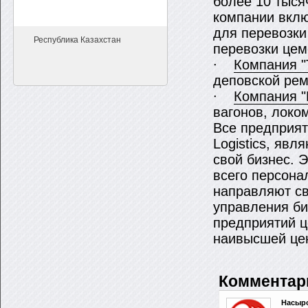
более 10 тыся
компании вклю
для перевозки
Республика Казахстан
перевозки цем
∙
Компания "
деповской рем
∙
Компания "
вагонов, лок
Все предприят
Logistics, яв
свой бизнес. 
всего персона
направляют св
управления би
предприятий ц
наивысшей цен
Комментар
Насыро