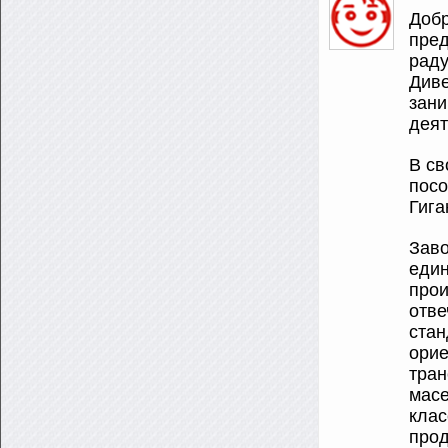
Добр
пред
раду
Диве
зан
деят
В св
посо
Гига
Заво
един
прои
отв
стан
орие
тран
масе
клас
прод