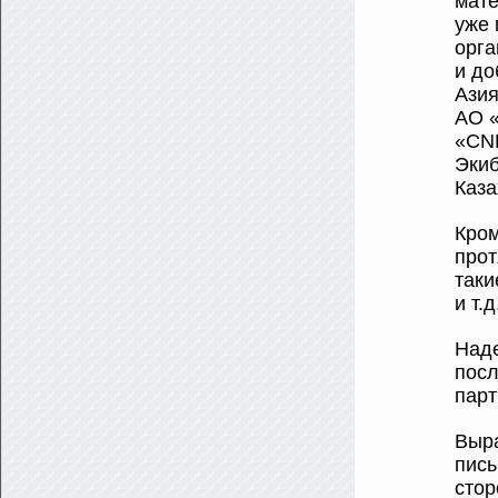
мате
уже 
орга
и до
Азия
АО «
«CN
Экиб
Каза
Кром
прот
таки
и т.д
Наде
посл
парт
Выра
пись
стор