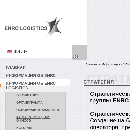
ENGLISH
Главная
>
Информация об ENR
ГЛАВНАЯ
СТРАТ
ИНФОРМАЦИЯ ОБ ENRC
СТРАТЕГИЯ
ИНФОРМАЦИЯ ОБ ENRC
LOGISTICS
Стратегическ
О КОМПАНИИ
группы ENRC 
ОРГАНИГРАММА
ОСНОВНЫЕ ПОКАЗАТЕЛИ
Стратегическ
КАРТА РАЗМЕЩЕНИЯ
Создание на б
ОФИСОВ
оператора, п
ИСТОРИЯ