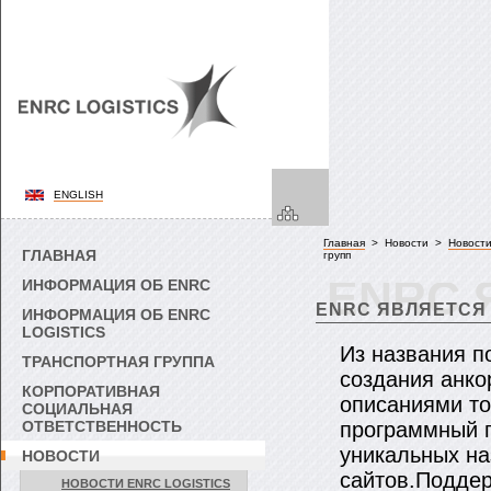
ENGLISH
Главная
> Новости >
Новости
ГЛАВНАЯ
групп
ENRC 
ИНФОРМАЦИЯ ОБ ENRC
ENRC ЯВЛЯЕТСЯ 
ИНФОРМАЦИЯ ОБ ENRC
LOGISTICS
Из названия п
ТРАНСПОРТНАЯ ГРУППА
создания анко
КОРПОРАТИВНАЯ
описаниями то
СОЦИАЛЬНАЯ
ОТВЕТСТВЕННОСТЬ
программный п
уникальных на
НОВОСТИ
сайтов.Подде
НОВОСТИ ENRC LOGISTICS