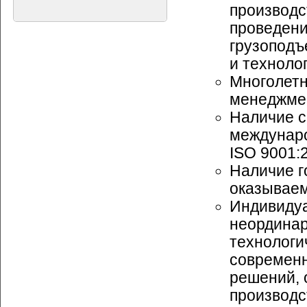
производс
проведени
грузопод
и техноло
Многолетн
менеджмен
Наличие с
междунаро
ISO 9001:
Наличие г
оказываем
Индивидуа
неординар
технологи
современн
решений, 
производс