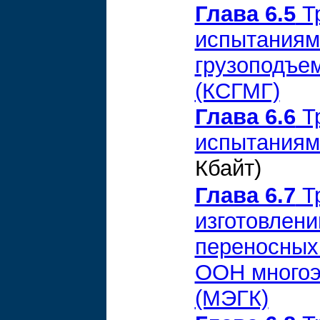
Глава 6.5
Тр
испытаниям
грузоподъе
(КСГМГ)
Глава 6.6
Тр
испытаниям
Кбайт)
Глава 6.7
Тр
изготовлени
переносных
ООН многоэ
(МЭГК)