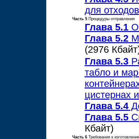
для отходов
Часть 5
Процедуры отправления
Глава 5.1
О
Глава 5.2
Ма
(2976 Кбайт
Глава 5.3
Р
табло и мар
контейнера
цистернах и
Глава 5.4
Д
Глава 5.5
С
Кбайт)
Часть 6
Требования к изготовлени