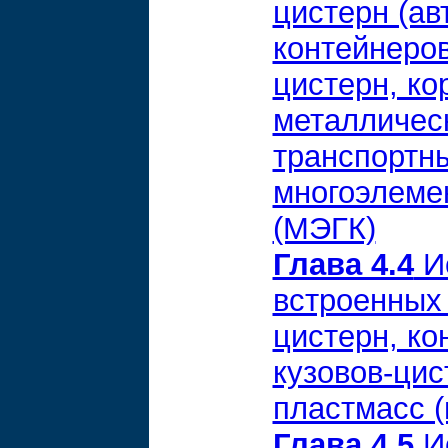
цистерн (ав
контейнеров
цистерн, ко
металлическ
транспортны
многоэлеме
(МЭГК)
Глава 4.4
Ис
встроенных 
цистерн, ко
кузовов-ци
пластмасс (
Глава 4.5
Ис