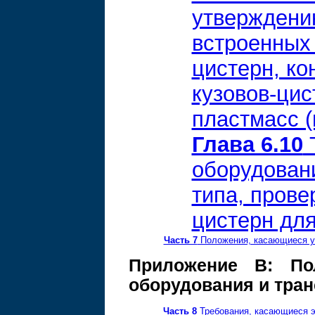
утверждени
встроенных 
цистерн, ко
кузовов-ци
пластмасс (
Глава 6.10
Т
оборудован
типа, прове
цистерн дл
Часть 7
Положения, касающиеся усл
Приложение В: Пол
оборудования и тра
Часть 8
Требования, касающиеся эк