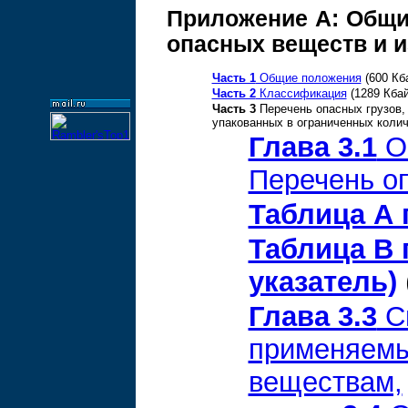
Приложение А: Общи
опасных веществ и 
Часть 1
Общие положения
(600 Кб
Часть 2
Классификация
(1289 Кбай
Часть 3
Перечень опасных грузов,
упакованных в ограниченных коли
Глава 3.1
О
Перечень о
Таблица А 
Таблица В 
указатель)
Глава 3.3
С
применяемы
веществам,