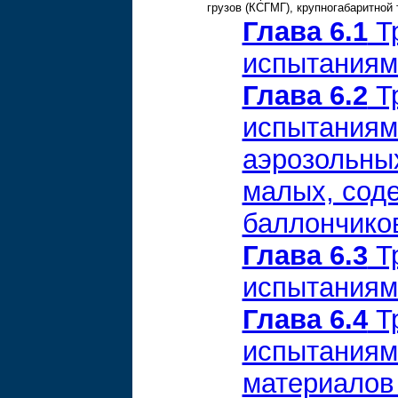
грузов (КСГМГ), крупногабаритной 
Глава 6.1
Тр
испытаниям
Глава 6.2
Тр
испытаниям
аэрозольны
малых, соде
баллончико
Глава 6.3
Тр
испытаниям 
Глава 6.4
Тр
испытаниям
материалов 