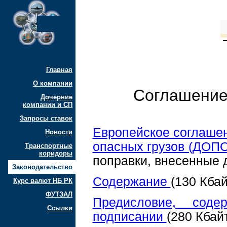
Главная
О компании
Соглашение
Дочерние
компании и СП
Запросы ставок
Европейское соглаше
Новости
опасных грузов (ДОП
Транспортные
коридоры
поправки, внесенные д
Законодательство
Содержание
(130 Кбай
Курс валют НБ РК
ФУТЗАЛ
Предисловие, сод
Ссылки
подписании
(280 Кбай