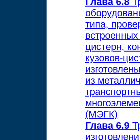
Глава 6.8
Тр
оборудован
типа, прове
встроенных 
цистерн, ко
кузовов-цис
изготовлен
из металлич
транспортны
многоэлеме
(МЭГК)
Глава 6.9
Тр
изготовлен