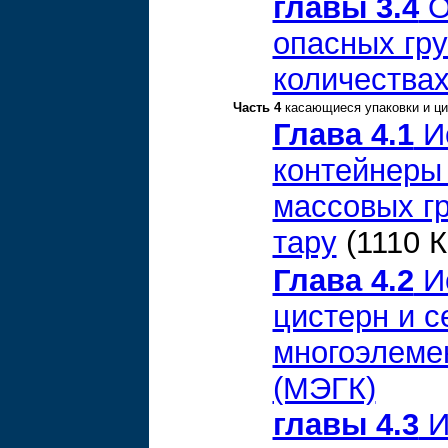
главы 3.4
О
опасных гру
количества
Часть 4
касающиеся упаковки и ци
Глава 4.1
Ис
контейнеры
массовых гр
тару
(1110 К
Глава 4.2
Ис
цистерн и 
многоэлеме
(МЭГК)
главы 4.3
И