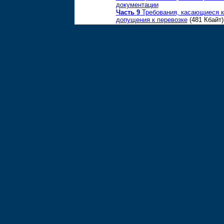
документации
Часть 9
Требования, касающиеся к
допущения к перевозке
(481 Кбайт)