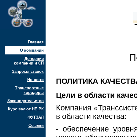
Главная
О компании
П
Дочерние
компании и СП
Запросы ставок
ПОЛИТИКА КАЧЕСТВ
Новости
Транспортные
коридоры
Цели в области качес
Законодательство
Компания «Транссист
Курс валют НБ РК
в области качества:
ФУТЗАЛ
Ссылки
- обеспечение уровн