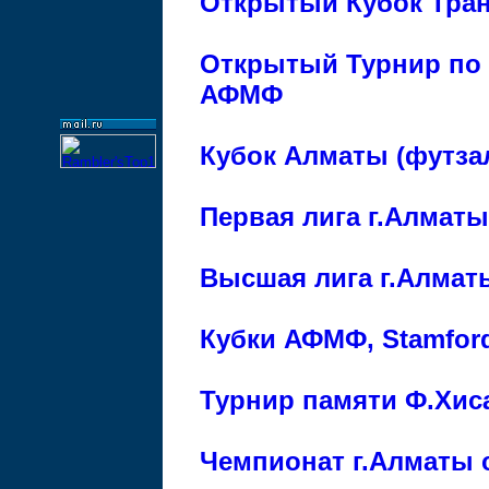
Открытый Кубок Тран
Открытый Турнир по 
АФМФ
Кубок Алматы (футза
Первая лига г.Алматы
Высшая лига г.Алмат
Кубки АФМФ, Stamford
Турнир памяти Ф.Хис
Чемпионат г.Алматы 