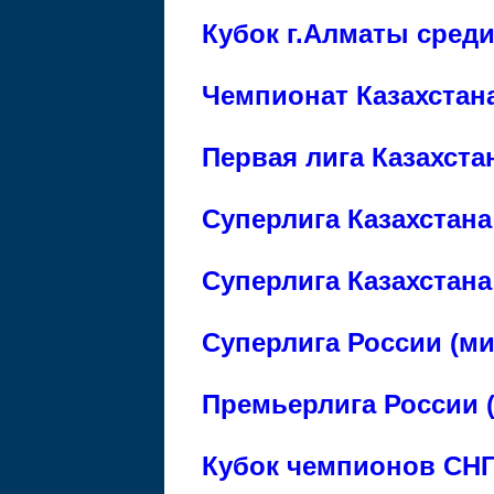
Кубок г.Алматы среди
Чемпионат Казахстана
Первая лига Казахста
Суперлига Казахстана
Суперлига Казахстана
Суперлига России (м
Премьерлига России 
Кубок чемпионов СН