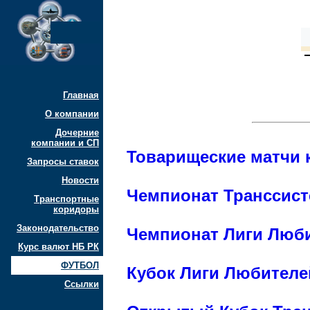
Главная
О компании
Дочерние
компании и СП
Товарищеские матчи 
Запросы ставок
Новости
Чемпионат Транссист
Транспортные
коридоры
Законодательство
Чемпионат Лиги Люби
Курс валют НБ РК
ФУТБОЛ
Кубок Лиги Любителе
Ссылки