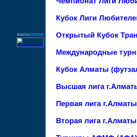
Чемпионат Лиги Люби
Кубок Лиги Любителе
Открытый Кубок Тран
Международные турн
Кубок Алматы (футза
Высшая лига г.Алмат
Первая лига г.Алматы
Вторая лига г.Алматы