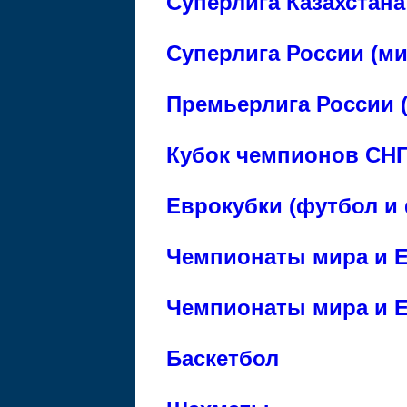
Суперлига Казахстана
Суперлига России (м
Премьерлига России 
Кубок чемпионов СНГ
Еврокубки (футбол и 
Чемпионаты мира и Е
Чемпионаты мира и Е
Баскетбол