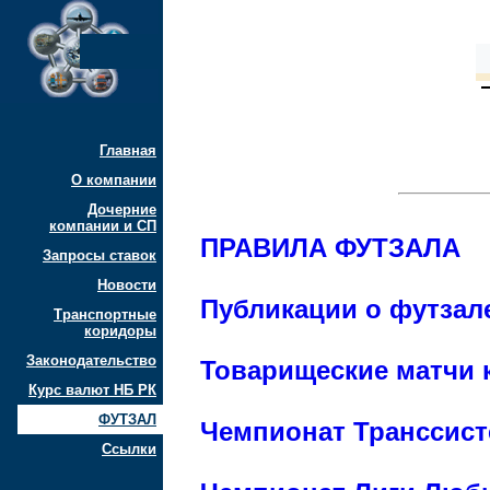
Главная
О компании
Дочерние
компании и СП
ПРАВИЛА ФУТЗАЛА
Запросы ставок
Новости
Публикации о футзал
Транспортные
коридоры
Законодательство
Товарищеские матчи 
Курс валют НБ РК
ФУТЗАЛ
Чемпионат Транссист
Ссылки