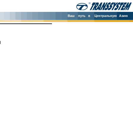
Ваш
путь в
Центральную
Азию
ы